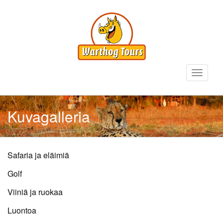
Hyppää
pääsisältöön
Toggle
navigati
Kuvagalleria
Sidebar
Safaria ja eläimiä
Submenus
Golf
Viiniä ja ruokaa
Luontoa