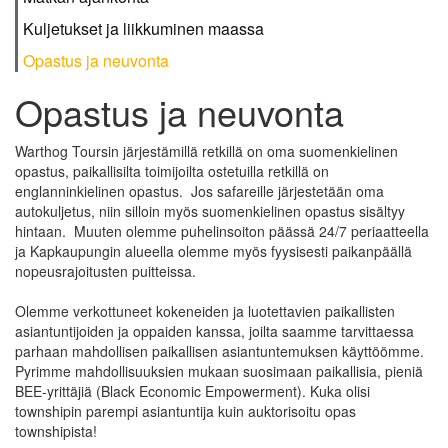
Kuljetukset ja liikkuminen maassa
Opastus ja neuvonta
Opastus ja neuvonta
Warthog Toursin järjestämillä retkillä on oma suomenkielinen
opastus, paikallisilta toimijoilta ostetuilla retkillä on
englanninkielinen opastus. Jos safareille järjestetään oma
autokuljetus, niin silloin myös suomenkielinen opastus sisältyy
hintaan. Muuten olemme puhelinsoiton päässä 24/7 periaatteella
ja Kapkaupungin alueella olemme myös fyysisesti paikanpäällä
nopeusrajoitusten puitteissa.
Olemme verkottuneet kokeneiden ja luotettavien paikallisten
asiantuntijoiden ja oppaiden kanssa, joilta saamme tarvittaessa
parhaan mahdollisen paikallisen asiantuntemuksen käyttöömme.
Pyrimme mahdollisuuksien mukaan suosimaan paikallisia, pieniä
BEE-yrittäjiä (Black Economic Empowerment). Kuka olisi
townshipin parempi asiantuntija kuin auktorisoitu opas
townshipista!