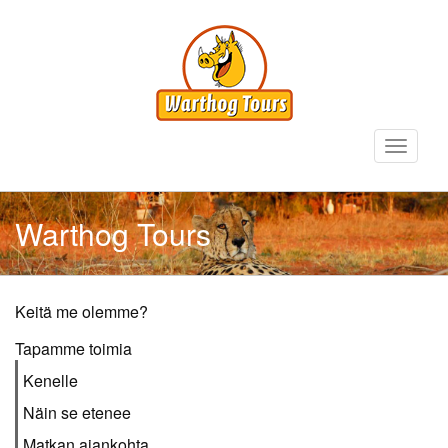
Hyppää
pääsisältöön
Toggle
navigati
Warthog Tours
Sidebar
Keitä me olemme?
Submenus
Tapamme toimia
Kenelle
Näin se etenee
Matkan ajankohta