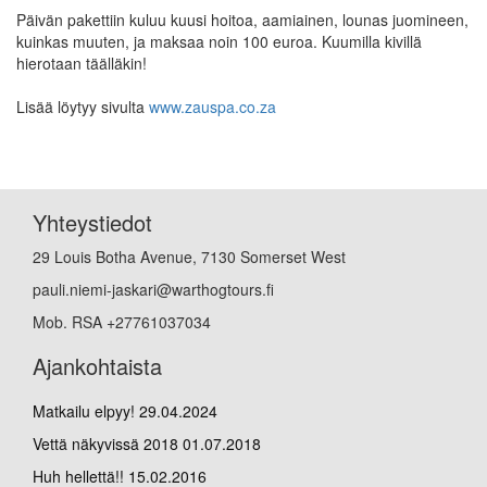
Päivän pakettiin kuluu kuusi hoitoa, aamiainen, lounas juomineen,
kuinkas muuten, ja maksaa noin 100 euroa. Kuumilla kivillä
hierotaan täälläkin!
Lisää löytyy sivulta
www.zauspa.co.za
Yhteystiedot
29 Louis Botha Avenue, 7130 Somerset West
pauli.niemi-jaskari@warthogtours.fi
Mob. RSA +27761037034
Ajankohtaista
Matkailu elpyy!
29.04.2024
Vettä näkyvissä 2018
01.07.2018
Huh hellettä!!
15.02.2016