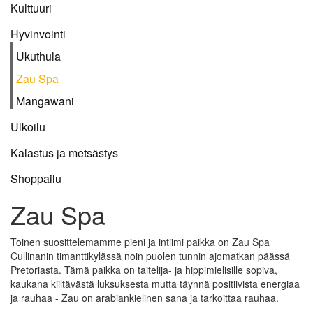
Kulttuuri
Hyvinvointi
Ukuthula
Zau Spa
Mangawani
Ulkoilu
Kalastus ja metsästys
Shoppailu
Zau Spa
Toinen suosittelemamme pieni ja intiimi paikka on Zau Spa
Cullinanin timanttikylässä noin puolen tunnin ajomatkan päässä
Pretoriasta. Tämä paikka on taitelija- ja hippimielisille sopiva,
kaukana kiiltävästä luksuksesta mutta täynnä positiivista energiaa
ja rauhaa - Zau on arabiankielinen sana ja tarkoittaa rauhaa.