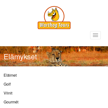
Hyppää
pääsisältöön
Toggle
navigati
Elämykset
Sidebar
Eläimet
Submenus
Golf
Viinit
Gourmét